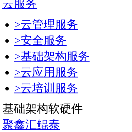
云服务
>云管理服务
>安全服务
>基础架构服务
>云应用服务
>云培训服务
基础架构软硬件
聚鑫汇鲲泰