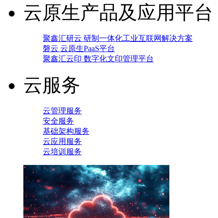
云原生产品及应用平台
聚鑫汇研云 研制一体化工业互联网解决方案
磐云 云原生PaaS平台
聚鑫汇云印 数字化文印管理平台
云服务
云管理服务
安全服务
基础架构服务
云应用服务
云培训服务