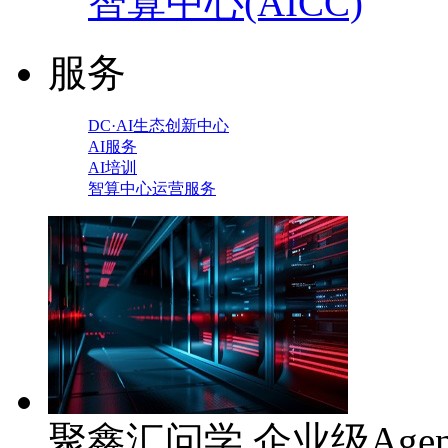
智算中心(AICC)
服务
DC·AI生态创新中心
AI服务
AI培训
智算中心运营服务
聚鑫汇问学 企业级Age