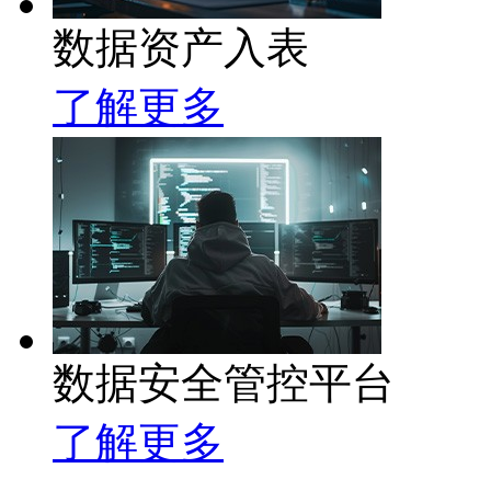
数据资产入表
了解更多
数据安全管控平台
了解更多