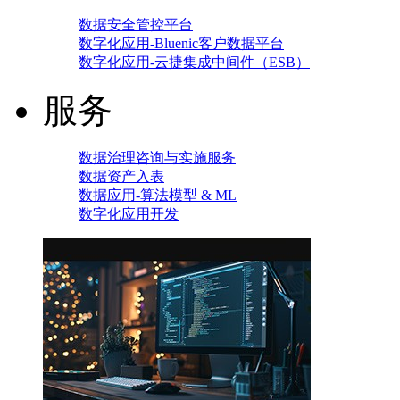
数据安全管控平台
数字化应用-Bluenic客户数据平台
数字化应用-云捷集成中间件（ESB）
服务
数据治理咨询与实施服务
数据资产入表
数据应用-算法模型 & ML
数字化应用开发