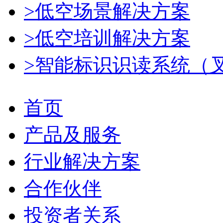
>低空场景解决方案
>低空培训解决方案
>智能标识识读系统（
首页
产品及服务
行业解决方案
合作伙伴
投资者关系