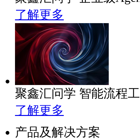
了解更多
聚鑫汇问学 智能流程
了解更多
产品及解决方案