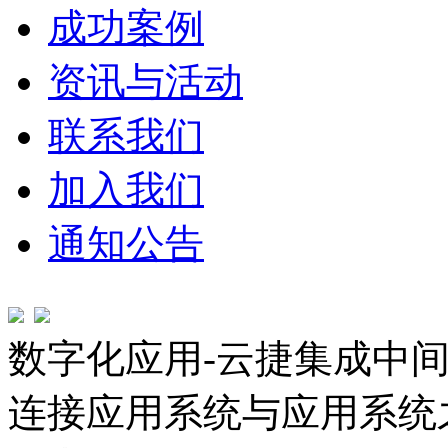
成功案例
资讯与活动
联系我们
加入我们
通知公告
数字化应用-云捷集成中间
连接应用系统与应用系统之间的