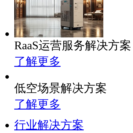
RaaS运营服务解决方案
了解更多
低空场景解决方案
了解更多
行业解决方案