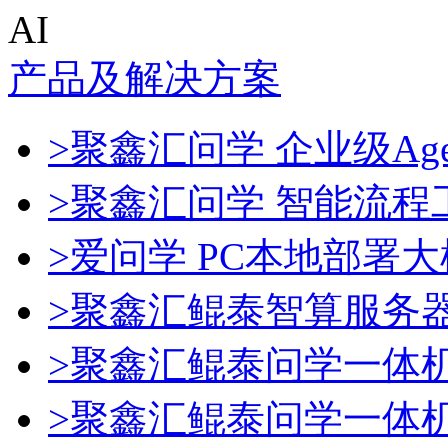
AI
产品及解决方案
>聚鑫汇问学 企业级Age
>聚鑫汇问学 智能流程
>爱问学 PC本地部署
>聚鑫汇鲲泰智算服务
>聚鑫汇鲲泰问学一体
>聚鑫汇鲲泰问学一体机De