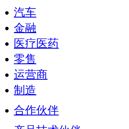
汽车
金融
医疗医药
零售
运营商
制造
合作伙伴