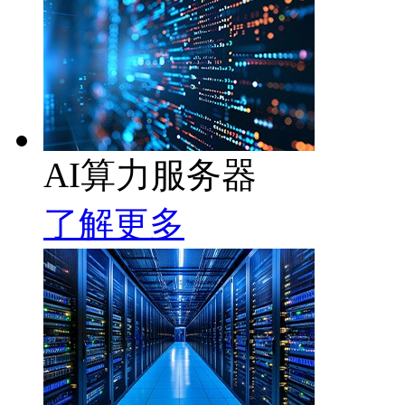
AI算力服务器
了解更多