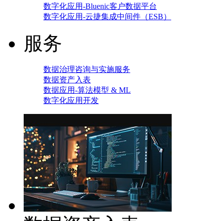
数字化应用-Bluenic客户数据平台
数字化应用-云捷集成中间件（ESB）
服务
数据治理咨询与实施服务
数据资产入表
数据应用-算法模型 & ML
数字化应用开发