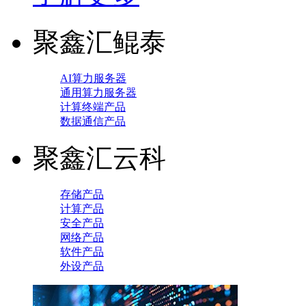
聚鑫汇鲲泰
AI算力服务器
通用算力服务器
计算终端产品
数据通信产品
聚鑫汇云科
存储产品
计算产品
安全产品
网络产品
软件产品
外设产品