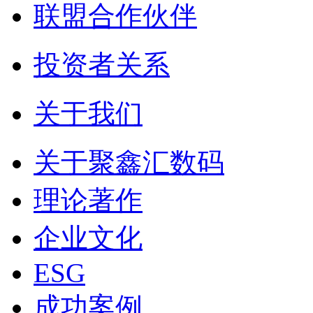
联盟合作伙伴
投资者关系
关于我们
关于聚鑫汇数码
理论著作
企业文化
ESG
成功案例